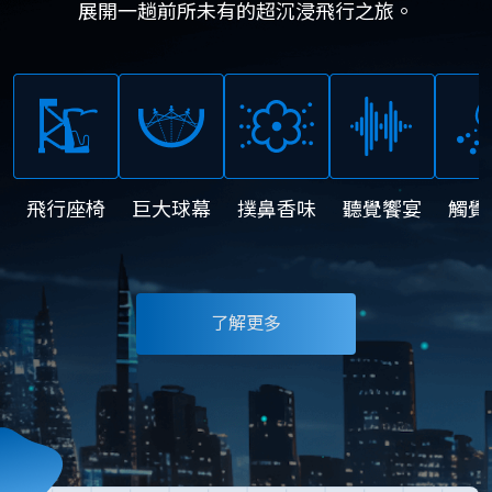
展開一趟前所未有的超沉浸飛行之旅。
飛行座椅
巨大球幕
撲鼻香味
聽覺饗宴
觸覺
了解更多