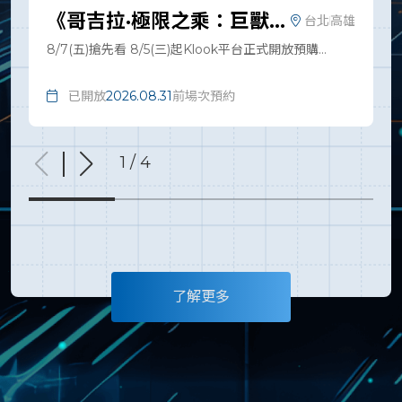
《哥吉拉·極限之乘：巨獸爭
台北
高雄
鋒》全新機械哥吉拉首度曝
8/7(五)搶先看 8/5(三)起Klook平台正式開放預購
光與哥吉拉正面交鋒
8/14(五)正式上映 8/5-8/13 早鳥限定！《哥吉拉·極限之
已開放
2026.08.31
前場次預約
乘：巨獸爭鋒》單人搶先看 只要520元，不含任何贈
品。 ◆ 台北航點，點我購買 https://i-
ride.tw/ir01e3IRr ◆ 高雄航點，點我購買 https://i-
1 / 4
ride.tw/ir01QBvYf ◆首度移師海外全球第一站，i-
Ride飛行劇院搶先登場！◆20 米巨大球幕Ｘ超沉浸式
體感飛行！搭乘EDGE「雁一號」直擊哥吉拉出沒！◆
第96屆奧斯卡金像獎最佳視覺效果的導演親自操刀！
《哥吉拉-1.0》山崎貴為飛行劇院量身打造，展現極致
了解更多
視覺震撼！◆全新終極武器獨家曝光！機械哥吉拉「零
式機獸-G破壞者」首度亮相，正面交鋒地表最強巨獸！
◆全台獨家！哥吉拉歷年經典電影海報展​，給你滿滿回
憶殺！​ 哥吉拉 極致體驗登陸台灣！風靡日本的現象級巨
作IP《哥吉拉·極限之乘：巨獸爭鋒》，首度移師海外，