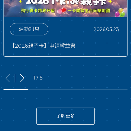
推出《哥吉拉·極限之乘：巨獸爭鋒》雙人套票，贈送◆
零式機獸-G破壞者收海報1張◆ 哥吉拉收藏海報1張8/14
起 推出《哥吉拉·極限之乘：巨獸爭鋒》親子套票，贈送
活動訊息
2026.03.23
◆ 哥吉拉托特帆布袋 1份◆ 哥吉拉限定飛行紀念照1張
注意事項: 親子套票｜限一位大人及一位小孩 小孩定
【2026親子卡】申請權益書
義：12歲(含)以下之兒童 ；大人定義：18歲(含)以上成
人。 ※每組親子套票可加購最多三張孩童票，每張加購
$420 (不含贈品) 。 【備註說明】1.《哥吉拉·極限之
乘：巨獸爭鋒》主題現場佈置將於8/14推出。2.凡於8
1 / 5
月底前購票之消費者(搶先看方案除外)，須提供收件資
訊，贈品預計於8月底陸續寄出。
了解更多