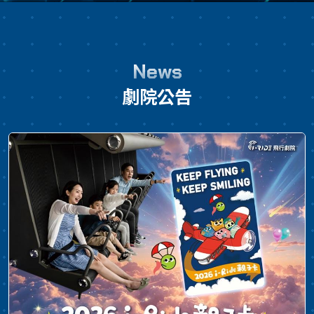
將於台灣 i-Ride 飛行劇院迎來海外超規格首秀！ 本片
由憑藉《哥吉拉-1.0》榮獲第96屆奧斯卡金像獎最佳視
覺效果的導演山崎貴親自操刀，專為沉浸式劇院量身打
News
造。這場頂級的飛行劇院體驗，將結合 20米球型巨幕、
劇院公告
懸空體感座椅、水花特效以及頂級沉浸式技術，帶領觀
眾直接空降哥吉拉肆虐的恐怖戰場核心！ 觀眾還能親眼
見證，專為i-Ride飛行劇院打造的全新機械哥吉拉「零
式機獸-G破壞者」。全新原創的強大終極兵器將首度曝
光，與哥吉拉展開一場驚心動魄的正面交鋒！ 在體驗過
程中，觀眾將受招募加入 EDGE（巨大生物緊急防衛部
隊）擔任哥吉拉監視部隊成員，並搭乘最新銳的無人飛
艇「雁一號 (Goose One)」。這艘飛艇能自由穿梭於潛
水、海面及高空，正當眾人執行搜尋潛伏在沿海一帶哥
吉拉的極密任務時，卻瞬間被捲入了一場超乎想像的毀
滅性危機之中…… 8/14起 推出《哥吉拉·極限之乘：巨
獸爭鋒》單人套票，贈送◆ 哥吉拉收藏海報1張8/14起